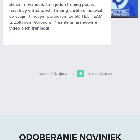
Shawn nevynechal ani jeden tréning počas
návštevy v Budapešti. Tréning chrbta si odcvičil
so svojím tímovým partnerom zo SCITEC TEAM-
u, Zoltánom Vörösom. Prezrite si nasledovné
video o ich tréningu!
‹ predchádzajúca
…
6
nasledujúca ›
ODOBERANIE NOVINIEK