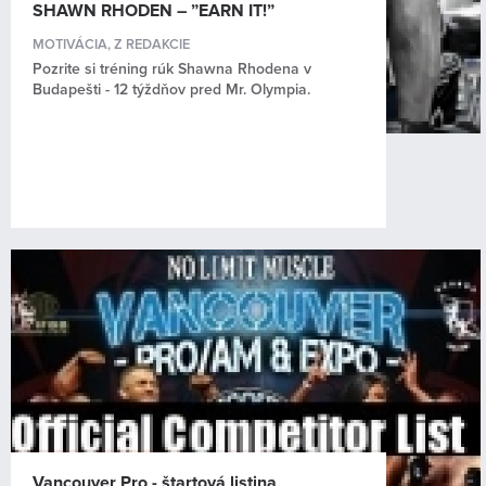
SHAWN RHODEN – ”EARN IT!”
MOTIVÁCIA
,
Z REDAKCIE
Pozrite si tréning rúk Shawna Rhodena v
Budapešti - 12 týždňov pred Mr. Olympia.
Vancouver Pro - štartová listina