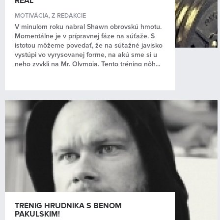
REAL”
MOTIVÁCIA
,
Z REDAKCIE
V minulom roku nabral Shawn obrovskú hmotu.
Momentálne je v prípravnej fáze na súťaže. S
istotou môžeme povedať, že na súťažné javisko
vystúpi vo vyrysovanej forme, na akú sme si u
neho zvykli na Mr. Olympia. Tento tréning nôh...
TRÉNIG HRUDNÍKA S BENOM
PAKULSKIM!