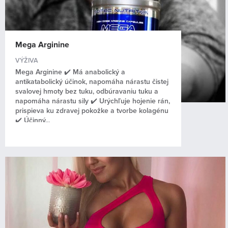
Kontakt
Mega Arginine
VÝŽIVA
Mega Arginine ✔️ Má anabolický a
antikatabolický účinok, napomáha nárastu čistej
svalovej hmoty bez tuku, odbúravaniu tuku a
napomáha nárastu sily ✔️ Urýchľuje hojenie rán,
prispieva ku zdravej pokožke a tvorbe kolagénu
✔️ Účinný...