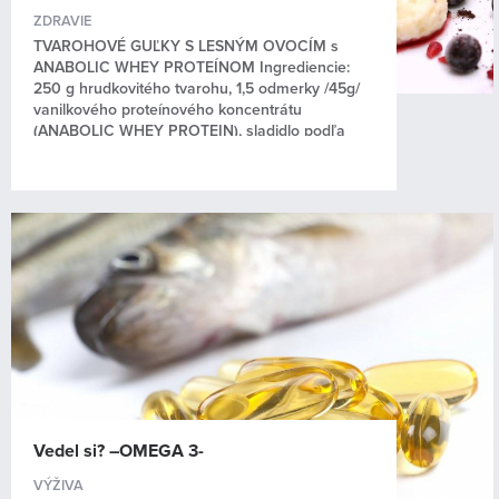
ZDRAVIE
TVAROHOVÉ GUĽKY S LESNÝM OVOCÍM s
ANABOLIC WHEY PROTEÍNOM Ingrediencie:
250 g hrudkovitého tvarohu, 1,5 odmerky /45g/
vanilkového proteínového koncentrátu
(ANABOLIC WHEY PROTEIN), sladidlo podľa
chuti, 1 celé vajce, mrazené lesné...
Vedel si? –OMEGA 3-
VÝŽIVA