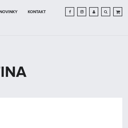
NOVINKY
KONTAKT





TINA