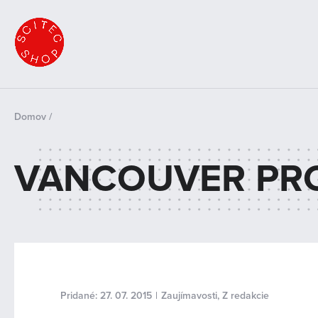
Domov
/
Nachádzate sa tu
VANCOUVER PRO 
Pridané: 27. 07. 2015
|
Zaujímavosti
,
Z redakcie