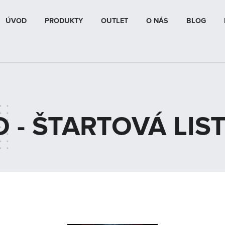
ÚVOD
PRODUKTY
OUTLET
O NÁS
BLOG
- ŠTARTOVÁ LIS