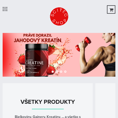





Úvod
Produkty
OUTLET
O Nás
Blog
VŠETKY PRODUKTY
Novinky
Bielkoviny, Gainery, Kreatiny, ... a všetko s