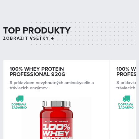
TOP PRODUKTY
ZOBRAZIŤ VŠETKY
100% WHEY PROTEIN
100% WH
PROFESSIONAL 920G
PROFES
S prídavkom nevyhnutných aminokyselín a
S prídavko
tráviacich enzýmov
tráviacich
DOPRAVA 
DOPRAVA 
ZADARMO
ZADARMO