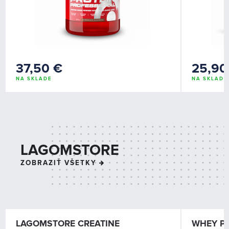
37,50 €
25,90
NA SKLADE
NA SKLADE
LAGOMSTORE
ZOBRAZIŤ VŠETKY
LAGOMSTORE CREATINE
WHEY P