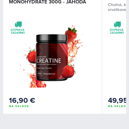
MONOHYDRATE 300G - JAHODA
Chutná, kr
srvátkovej b
DOPRAVA 
DOPRAVA 
ZADARMO
ZADARMO
16,90 €
49,95
NA SKLADE
NA SKLADE