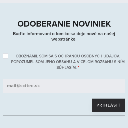
Kontakt
LAGOMSTORE (25)
MUSCLE ARMY (0)
SCITEC ESSENTIALS (0)
ODOBERANIE NOVINIEK
FULL FORCE NUTRITION (0)
Buďte informovaní o tom čo sa deje nové na našej
AMINOKYSELINY (0)
webstránke.
BIELKOVINY (0)
GAINERY (0)
OBOZNÁMIL SOM SA S
OCHRANOU OSOBNÝCH ÚDAJOV
.
KARNITÍNY (0)
POROZUMEL SOM JEHO OBSAHU A V CELOM ROZSAHU S NÍM
KREATÍNY (0)
SÚHLASÍM.
*
PREDTRÉNINGOVÉ PRODUKTY (0)
REDUKCIA TELESNEJ HMOTNOSTI (0)
ŠPECIÁLNE PRODUKTY (0)
TRIBULUS TERRESTRIS A HORMONÁLNA OPTIMALIZÁCIA (0)
VITAMÍNY A MINERÁLNE LÁTKY (0)
UHĽOHYDRÁTY (0)
VÝŽIVA KĹBOV (0)
ŠPORTOVÉ OBLEČENIE A DOPLNKY (19)