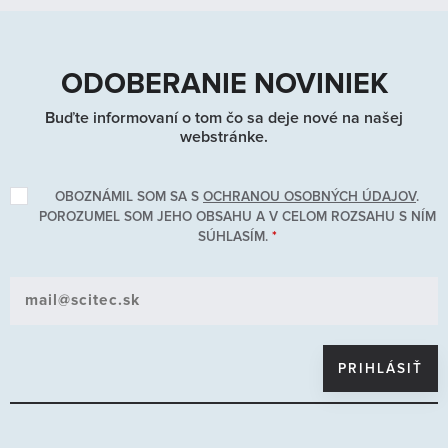
Kontakt
LAGOMSTORE (25)
MUSCLE ARMY (0)
SCITEC ESSENTIALS (0)
ODOBERANIE NOVINIEK
FULL FORCE NUTRITION (0)
Buďte informovaní o tom čo sa deje nové na našej
AMINOKYSELINY (0)
webstránke.
BCAA AMINOKYSELINY (0)
GLUTAMÍNY (0)
OBOZNÁMIL SOM SA S
OCHRANOU OSOBNÝCH ÚDAJOV
.
BIELKOVINY (0)
POROZUMEL SOM JEHO OBSAHU A V CELOM ROZSAHU S NÍM
GAINERY (0)
SÚHLASÍM.
*
KARNITÍNY (0)
KREATÍNY (0)
PREDTRÉNINGOVÉ PRODUKTY (0)
REDUKCIA TELESNEJ HMOTNOSTI (0)
ŠPECIÁLNE PRODUKTY (0)
TRIBULUS TERRESTRIS A HORMONÁLNA OPTIMALIZÁCIA (0)
VITAMÍNY A MINERÁLNE LÁTKY (0)
UHĽOHYDRÁTY (0)