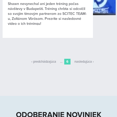
Shawn nevynechal ani jeden tréning počas
návštevy v Budapešti. Tréning chrbta si odcvičil
so svojím tímovým partnerom zo SCITEC TEAM-
u, Zoltánom Vörösom. Prezrite si nasledovné
video o ich tréningu!
‹ predchádzajúca
…
6
nasledujúca ›
ODOBERANIE NOVINIEK