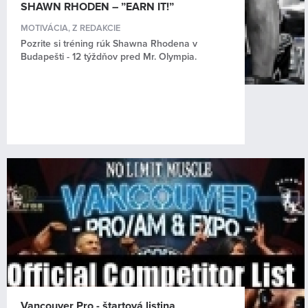
SHAWN RHODEN – ”EARN IT!”
MOTIVÁCIA
,
Z REDAKCIE
Pozrite si tréning rúk Shawna Rhodena v
Budapešti - 12 týždňov pred Mr. Olympia.
Vancouver Pro - štartová listina