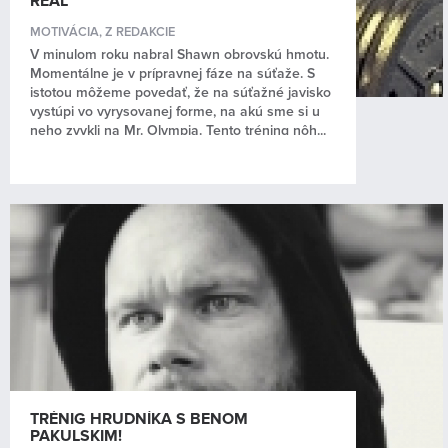
REAL”
MOTIVÁCIA
,
Z REDAKCIE
V minulom roku nabral Shawn obrovskú hmotu.
Momentálne je v prípravnej fáze na súťaže. S
istotou môžeme povedať, že na súťažné javisko
vystúpi vo vyrysovanej forme, na akú sme si u
neho zvykli na Mr. Olympia. Tento tréning nôh...
TRÉNIG HRUDNÍKA S BENOM
PAKULSKIM!