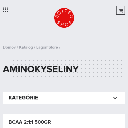





Domov
/
Katalóg
/
LagomStore
/
Nachádzate sa tu
Úvod
AMINOKYSELINY
Produkty
OUTLET
O Nás
KATEGÓRIE
Blog
AKCIOVÉ BALÍKY (0)
DORIAN YATES NUTRITION (0)
Novinky
BCAA 2:1:1 500GR
SCITEC NUTRITION (167)