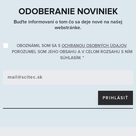
ODOBERANIE NOVINIEK
Typ:
Buďte informovaní o tom čo sa deje nové na našej
webstránke.
Akcia
OBOZNÁMIL SOM SA S
OCHRANOU OSOBNÝCH ÚDAJOV
.
POROZUMEL SOM JEHO OBSAHU A V CELOM ROZSAHU S NÍM
ZORADIŤ:
SÚHLASÍM.
*
Podľa názvu A-Z
POLOŽIEK NA STRÁNKU:
32