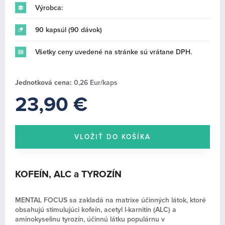
Výrobca:
FULL FORCE NUTRITION (0)
ŠPORTOVÉ OBLEČENIE A DOPLNKY (19)
90 kapsúl (90 dávok)
Všetky ceny uvedené na stránke sú vrátane DPH.
Jednotková cena:
0,26 Eur/kaps
23,90 €
KOFEÍN, ALC a TYROZÍN
MENTAL FOCUS sa zakladá na matrixe účinných látok, ktoré
obsahujú stimulujúci kofeín, acetyl l-karnitín (ALC) a
aminokyselinu tyrozín, účinnú látku populárnu v