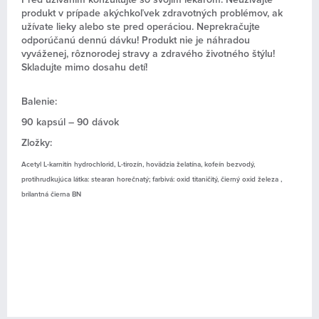
produkt v prípade akýchkoľvek zdravotných problémov, ak
užívate lieky alebo ste pred operáciou. Neprekračujte
odporúčanú dennú dávku! Produkt nie je náhradou
vyváženej, rôznorodej stravy a zdravého životného štýlu!
Skladujte mimo dosahu detí!
Balenie:
90 kapsúl – 90 dávok
Zložky:
Acetyl L-karnitín hydrochlorid, L-tirozín, hovädzia želatína, kofeín bezvodý,
protihrudkujúca látka: stearan horečnatý; farbivá: oxid titaničitý, čierný oxid železa ,
brilantná čierna BN