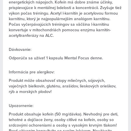
energetických nápojoch. Kofeín má dobre známe účinky,
prispievajúce k mentálnej bdelosti a koncentrácii. Zvyšuje tiež
výkon počas tréningu. Acetyl l-karnitín je acetylovou formou
karnitínu, ktorý je najpopulárnejším analógom karnitínu.
Počas vyčerpávajúcich tréningov sa väčšina l-karnitínu
konvertuje v mitochondriách pomocou enzýmu karnitín-
acetyltranferázy na ALC.
Dávkovanie:
Odporúča sa užívať 1 kapsulu Mental Focus denne.
Informácia pre alergikov:
Produkt môže obsahovať stopy mliečnych, sójových,
vaječných bielkovín, gluténu, arašidov, lieskových orieškov,
rýb a morských plodov!
Upozornenie:
Produkt obsahuje kofeín (50 mg/dávka). Nevhodný pre deti,
tehotné a dojčiace ženy, osoby citlivé na kofeín, osoby so
srdcovými ochoreniami a osoby s vysokým krvným tlakom!
Pred užívaním konzultujte so svojim lekárom. Neužívajte