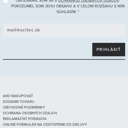
OBOZNÁMIL SOM SA S
OCHRANOU OSOBNÝCH ÚDAJOV
.
POROZUMEL SOM JEHO OBSAHU A V CELOM ROZSAHU S NÍM
SÚHLASÍM.
*
AKO NAKUPOVAŤ
DODANIE TOVARU
OBCHODNÉ PODMIENKY
OCHRANA OSOBNÝCH ÚDAJOV
REKLAMAČNÝ PORIADOK
ONLINE FORMULÁR NA ODSTÚPENIE OD ZMLUVY