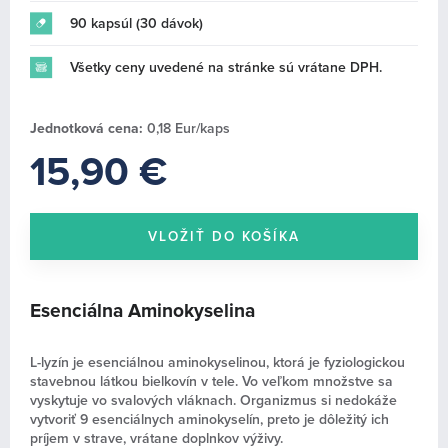
SCITEC ESSENTIALS (0)
90 kapsúl (30 dávok)
FULL FORCE NUTRITION (0)
ŠPORTOVÉ OBLEČENIE A DOPLNKY (19)
Všetky ceny uvedené na stránke sú vrátane DPH.
Jednotková cena:
0,18 Eur/kaps
15,90 €
Esenciálna Aminokyselina
L-lyzín je esenciálnou aminokyselinou, ktorá je fyziologickou
stavebnou látkou bielkovín v tele. Vo veľkom množstve sa
vyskytuje vo svalových vláknach. Organizmus si nedokáže
vytvoriť 9 esenciálnych aminokyselín, preto je dôležitý ich
príjem v strave, vrátane doplnkov výživy.