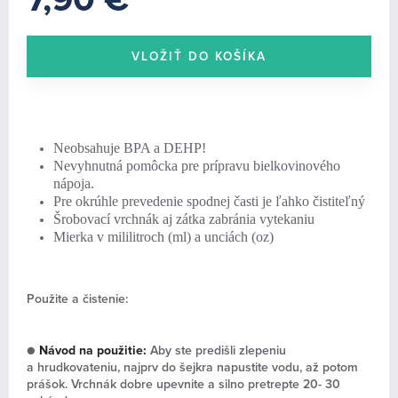
UTERÁKY (0)
Neobsahuje BPA a DEHP!
Nevyhnutná pomôcka pre prípravu bielkovinového
nápoja.
Pre okrúhle prevedenie spodnej časti je ľahko čistiteľný
Šrobovací vrchnák aj zátka zabránia vytekaniu
Mierka v mililitroch (ml) a unciách (oz)
Použite a čistenie:
●
Návod na použitie:
Aby ste predišli zlepeniu
a hrudkovateniu, najprv do šejkra napustite vodu, až potom
prášok. Vrchnák dobre upevnite a silno pretrepte 20- 30