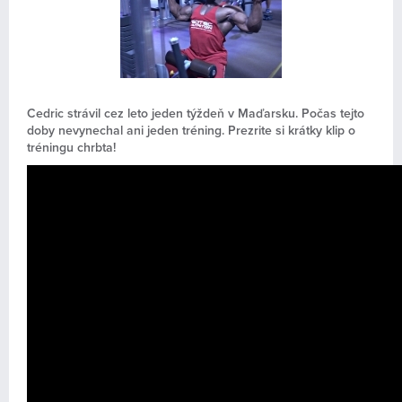
Kontakt
Cedric strávil cez leto jeden týždeň v Maďarsku. Počas tejto
doby nevynechal ani jeden tréning. Prezrite si krátky klip o
tréningu chrbta!