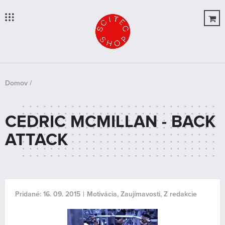





Domov
/
Nachádzate sa tu
Úvod
CEDRIC MCMILLAN - BACK
Produkty
ATTACK
OUTLET
O Nás
Blog
Pridané: 16. 09. 2015
|
Motivácia
,
Zaujímavosti
,
Z redakcie
Novinky