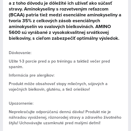
a z toho dôvodu je dôležité ich užívať ako súčasť
stravy. Aminokyseliny s rozvetveným reťazcom
(BCAA) patria tiež medzi esenciálne aminokyseliny a
tvoria 35% z celkových zásob esenciálnych
aminokyselín vo svalových bielkovinách. AMINO
5600 sú vyrábané z vysokokvalitnej srvátkovej
bielkoviny, s cieľom zabezpečiť optimálny výsledok.
Dávkovanie:
Užite 1-3 porcie pred a po tréningu a taktiež večer pred
spaním.
Informácia pre alergikov:
Produkt môže obsahovať stopy mliečnych, sójových a
vaječných bielkovín, gluténu, a tiež orieškov!
Upozornenie:
Neprekračujte odporúčanú dennú dávku! Produkt nie je
náhradou vyváženej, rôznorodej stravy a zdravého životného
štýlu! Uchovávajte uzamknuté pred malými deťmi!