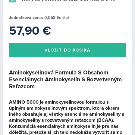
SCITEC ESSENTIALS (0)
FULL FORCE NUTRITION (0)
Jednotková cena:
0,058 Eur/tbl
ŠPORTOVÉ OBLEČENIE A DOPLNKY (19)
57,90 €
Aminokyselinová Formula S Obsahom
Esenciálnych Aminokyselín S Rozvetveným
Reťazcom
AMINO 5600 je aminokyselinovou formulou s
úplným aminokyselinovým spektrom, ktorá okrem
iného obsahuje aj všetky esenciálne aminokyseliny a
aminokyseliny s rozvetveným reťazcom (BCAA).
Konzumácia esenciálnych aminokyselín je pre nás
dôležitá, pretože si ich telo nedokáže vytvoriť samo